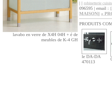
| |
robinetterie cuisi
096595 | email :
MAISON
||
«
PR
PRODUITS CO
lavabo en verre de X4H 04H + é de
meubles de K-4 GH
le DA-DA
470113