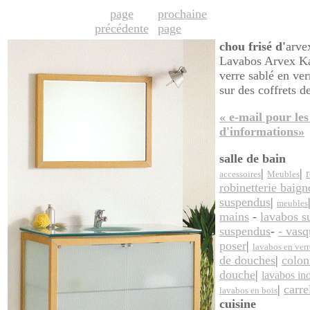
page
prochaine
précédente
page
chou frisé d'
arve
Lavabos Arvex Ka
verre sablé en ver
sur des coffrets 
« e-mail pour les 
d'informations»
salle de bain
|
|
r
accessoires
Meubles
robinetterie baign
suspendus
|
meubles
mains
-
lavabos s
suspendus
-
- vasq
poser
|
lavabos en verr
de douches
|
colon
douche
|
lavabos in
|
carre
lavabos en bois
cuisine