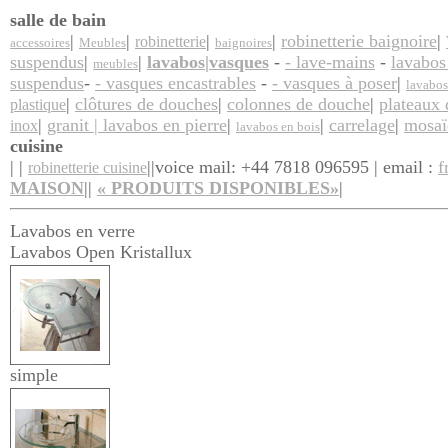
salle de bain
|
|
|
|
robinetterie baignoire
|
robinetterie
accessoires
Meubles
baignoires
suspendus
|
|
lavabos|vasques
-
- lave-mains
-
lavabos
meubles
suspendus
-
- vasques encastrables
-
- vasques à poser
|
lavabos
|
clôtures de douches
|
colonnes de douche
|
plateaux
plastique
|
granit | lavabos en pierre
|
|
carrelage
|
mosaï
inox
lavabos en bois
cuisine
| |
||
voice mail: +44 7818 096595 | email :
f
robinetterie cuisine
MAISON
||
«
PRODUITS
DISPONIBLES»
|
Lavabos en verre
Lavabos Open Kristallux
simple