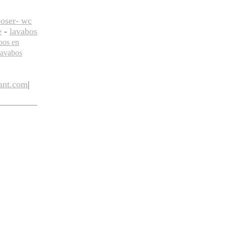
poser
- wc
e
-
lavabos
bos en
lavabos
ant.com
|