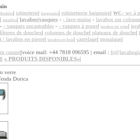
ain
|
|
|
robinetterie baignoire
|
- wc à 
robinetterie
WC
Meubles
baignoires
|
|
lavabos|vasques
-
- lave-mains
-
lavabos sur colonn
meubles
-
- vasques encastrables
-
- vasques à poser
|
|
lava
lavabos en verre
lôtures de douches
|
colonnes de douche
|
plateaux de douche
|
t | lavabos en pierre
|
|
carrelage
|
mosaïque
|
lavabos en bois
||
voice mail: +44 7818 096595 | email :
fr@lavabogi
rie cuisine
||
«
PRODUITS
DISPONIBLES»
|
n verre
enda Dorica