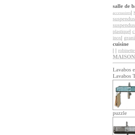
salle de b
|
accessoires
suspendus
suspendus
|
c
plastique
|
grani
inox
cuisine
| |
robinette
MAISON
Lavabos e
Lavabos T
puzzle