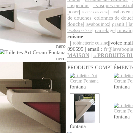
suspendus
-
- vasques encastra
poser
|
|
lavabos en 
lavabos en verre
de douches
|
colonnes de douc
douche
|
|
granit | l
lavabos inox
|
carrelage
|
mosaïq
lavabos en bois
cuisine
| |
||
voice mai
robinetterie cuisine
nero
096595 | email :
fr@lavabogi
MAISON
||
«
PRODUITS
DI
nero
PRODUITS COMPLÉMENT
fontana
fontana
fontana
fontana