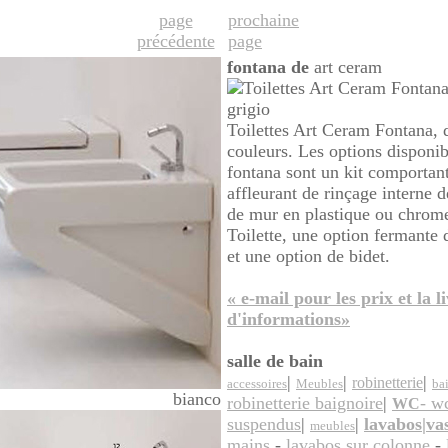
page
prochaine
précédente
page
fontana de
art ceram
grigio
Toilettes Art Ceram Fontana, 
couleurs. Les options disponib
fontana sont un kit comportant
affleurant de rinçage interne 
de mur en plastique ou chrome
Toilette, une option fermante 
et une option de bidet.
« e-mail pour les prix et la l
d'informations»
salle de bain
|
|
|
robinetterie
accessoires
Meubles
ba
bianco
robinetterie baignoire
|
- w
WC
suspendus
|
|
lavabos|va
meubles
mains
-
lavabos sur colonne
-