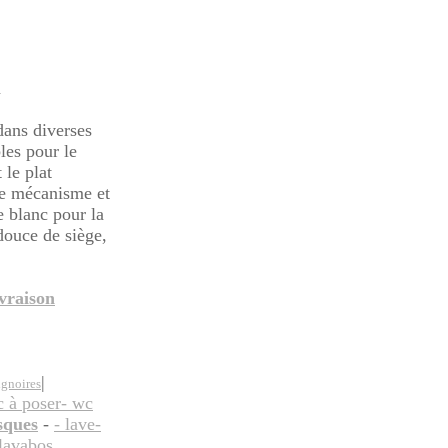
dans diverses
les pour le
 le plat
de mécanisme et
 blanc pour la
douce de siège,
ivraison
|
ignoires
c à poser
- wc
sques
-
- lave-
lavabos