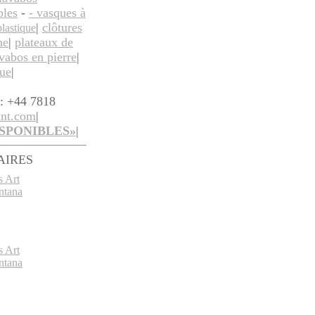
bles
-
- vasques à
|
clôtures
plastique
he
|
plateaux de
avabos en pierre
|
ue
|
l: +44 7818
ant.com
|
SPONIBLES»
|
AIRES