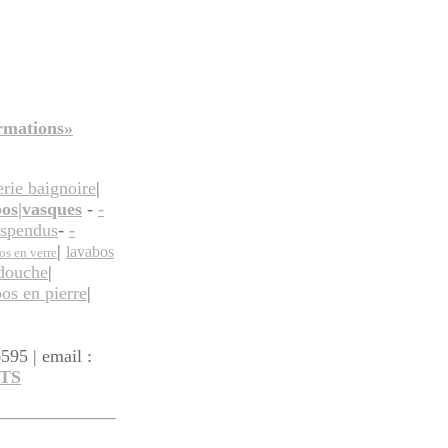
ormations»
erie baignoire
|
bos|vasques
-
-
uspendus
-
-
|
lavabos
os en verre
 douche
|
bos en pierre
|
595 | email :
TS