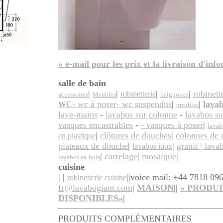
« e-mail pour les prix et la livraison d'inf
salle de bain
|
|
|
|
robinett
robinetterie
accessoires
Meubles
baignoires
- wc à poser
- wc suspendus
|
|
lava
WC
meubles
lave-mains
-
lavabos sur colonne
-
lavabos s
vasques encastrables
-
- vasques à poser
|
lavab
|
clôtures de douches
|
colonnes de
en plastique
plateaux de douche
|
|
granit | lava
lavabos inox
|
carrelage
|
mosaïque
|
lavabos en bois
cuisine
| |
||
voice mail: +44 7818 096
robinetterie cuisine
fr@lavabogiant.com
|
MAISON
||
«
PRODUI
DISPONIBLES»
|
PRODUITS COMPLÉMENTAIRES