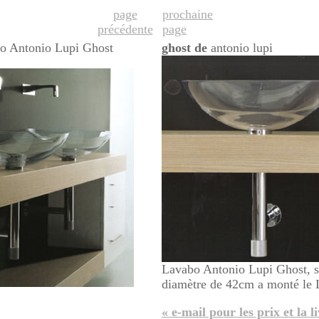
page
prochaine
précédente
page
ghost de
antonio lupi
Lavabo Antonio Lupi Ghost, s
diamètre de 42cm a monté le 
« e-mail pour les prix et la l