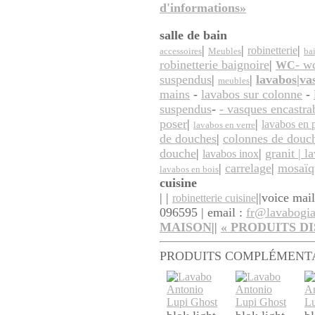
d'informations»
salle de bain
|
|
|
robinetterie
accessoires
Meubles
ba
robinetterie baignoire
|
- w
WC
suspendus
|
|
lavabos|va
meubles
mains
-
lavabos sur colonne
-
suspendus
-
- vasques encastra
poser
|
|
lavabos en 
lavabos en verre
de douches
|
colonnes de douc
douche
|
|
granit | l
lavabos inox
|
carrelage
|
mosaïq
lavabos en bois
cuisine
| |
||
voice mai
robinetterie cuisine
096595 | email :
fr@lavabogi
MAISON
||
«
PRODUITS
DI
PRODUITS COMPLÉMENT