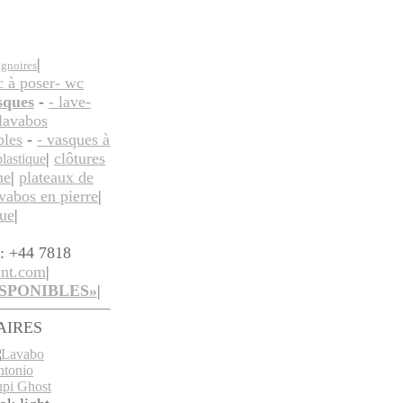
|
ignoires
c à poser
- wc
sques
-
- lave-
lavabos
bles
-
- vasques à
|
clôtures
plastique
he
|
plateaux de
avabos en pierre
|
ue
|
l: +44 7818
ant.com
|
SPONIBLES»
|
AIRES