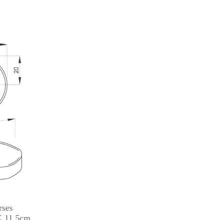
rses
X 11.5cm