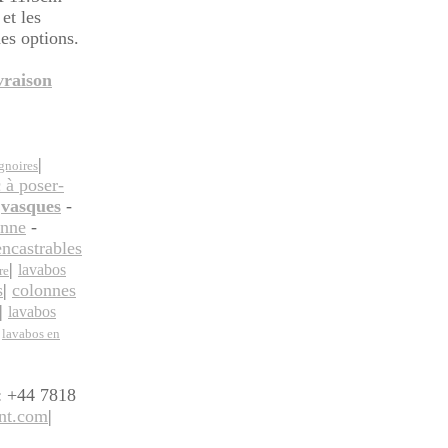
et les
es options.
ivraison
|
gnoires
 à poser
-
|vasques
-
onne
-
encastrables
|
lavabos
re
s
|
colonnes
|
lavabos
|
lavabos en
: +44 7818
nt.com
|