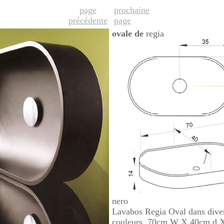
page
prochaine
précédente
page
ovale de
regia
nero
Lavabos Regia Oval dans dive
couleurs, 70cm W X 40cm d 