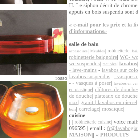
H. Le siphon décrit de chrome 
appuis en bois suspendu sont d
« e-mail pour les prix et la l
d'informations»
salle de bain
|
|
|
robinetterie
accessoires
Meubles
bai
robinetterie baignoire
|
- wc
WC
wc suspendus
|
|
lavabos
meubles
- lave-mains
-
lavabos sur col
lavabos suspendus
-
- vasques 
rosso
-
- vasques à poser
|
lavabos en ver
|
clôtures de douche
en plastique
de douche
|
plateaux de douche
|
granit | lavabos en pierre
inox
|
carrelage
|
mosaïque
|
bois
cuisine
| |
||
voice mail
robinetterie cuisine
096595 | email :
fr@lavabogia
MAISON
||
«
PRODUITS