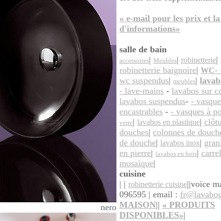
« e-mail pour les prix et la
d'informations»
salle de bain
|
|
|
robinetterie
accessoires
Meubles
robinetterie baignoire
|
-
WC
wc suspendus
|
|
lavab
meubles
- lave-mains
-
lavabos sur c
lavabos suspendus
-
- vasque
encastrables
-
- vasques à p
|
|
clôt
lavabos en plastique
verre
douches
|
colonnes de douch
de douche
|
|
gran
lavabos inox
en pierre
|
|
carre
lavabos en bois
mosaïque
|
cuisine
| |
||
voice m
robinetterie cuisine
096595 | email :
fr@lavabog
MAISON
||
«
PRODUITS
nero
DISPONIBLES»
|