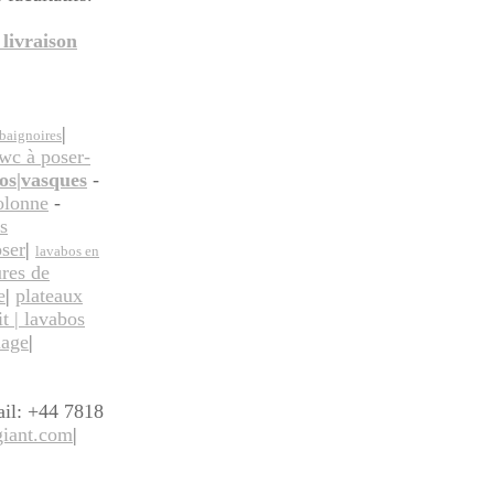
 livraison
|
baignoires
 wc à poser
-
os|vasques
-
olonne
-
s
oser
|
lavabos en
ures de
e
|
plateaux
it | lavabos
lage
|
ail: +44 7818
iant.com
|