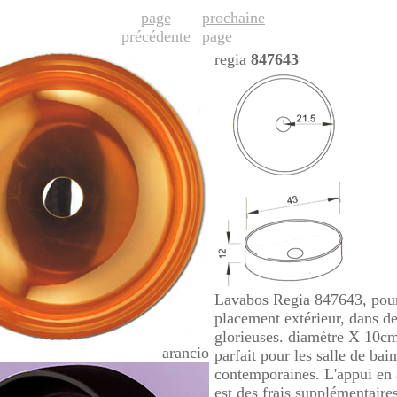
page
prochaine
précédente
page
regia
847643
Lavabos Regia 847643, pour
placement extérieur, dans d
glorieuses. diamètre X 10c
arancio
parfait pour les salle de bain
contemporaines. L'appui en 
est des frais supplémentaires