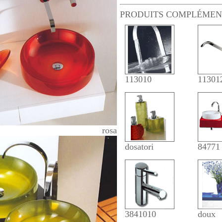
PRODUITS COMPLÉMEN
113010
11301
rosa
dosatori
84771
3841010
doux