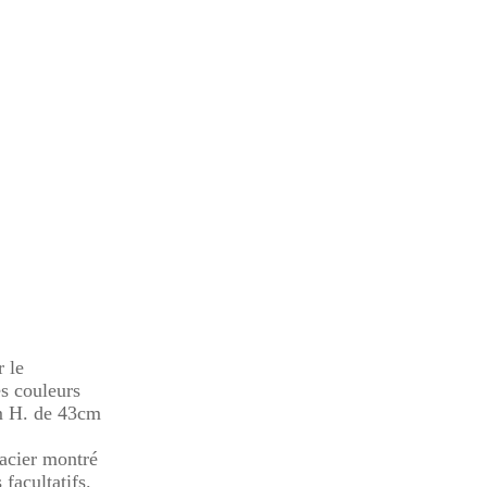
 le
es couleurs
m H. de 43cm
acier montré
 facultatifs.