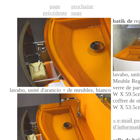
page
prochaine
précédente
page
batik de
re
lavabo, uni
Meuble Regi
verre de pa
lavabo, unité d'arancio + de meubles, bianco
W X 59.5cm
coffret de 
W X 53.5c
« e-mail po
d'informat