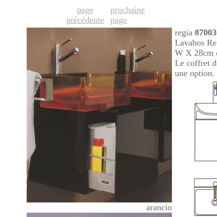
page
prochaine
précédente
page
regia
87003
Lavabos Re
W X 28cm d
Le coffret 
une option.
arancio