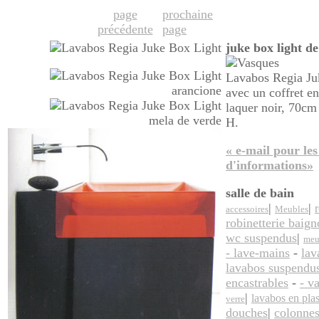
page
prochaine
précédente
page
juke box light de
Lavabos Regia Juk
arancione
avec un coffret e
laquer noir, 70
mela de verde
H.
« e-mail pour les 
d'informations»
salle de bain
|
|
r
accessoires
Meubles
robinetterie baign
wc suspendus
|
meu
- lave-mains
-
lav
lavabos suspendu
encastrables
-
- v
|
lavabos en pla
verre
douches
|
colonne