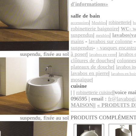
d'informations»
salle de bain
|
|
|
robinetterie
accessoires
Meubles
b
robinetterie baignoire
|
- 
WC
suspendus
|
|
lavabos|v
meubles
mains
-
lavabos sur colonne
suspendus
-
- vasques encastr
suspendu, fixée au sol
à poser
|
|
lavabos 
lavabos en verre
clôtures de douches
|
colonne
plateaux de douche
|
lavabos i
lavabos en pierre
|
lavabos en boi
mosaïque
|
cuisine
| |
||
voice mai
robinetterie cuisine
096595 | email :
fr@lavabogi
MAISON
||
«
PRODUITS
D
PRODUITS COMPLÉMENT
suspendu, fixée au sol