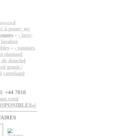
|
aignoires
wc à poser
- wc
asques
-
- lave-
-
lavabos
ables
-
- vasques
|
en plastique
s de douche
|
|
granit |
nox
|
carrelage
|
s
l: +44 7818
ant.com
|
ISPONIBLES»
|
AIRES