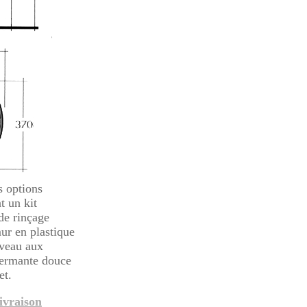
s options
t un kit
 de rinçage
ur en plastique
veau aux
fermante douce
et.
livraison