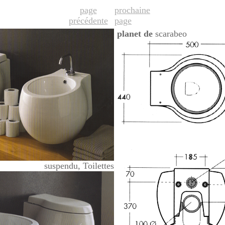
page
prochaine
précédente
page
planet de
scarabeo
suspendu, Toilettes