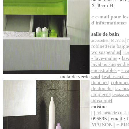
X 40cm H.
« e-mail pour les 
d'informations»
salle de bain
|
|
r
accessoires
Meubles
robinetterie baign
wc suspendus
|
meu
- lave-mains
-
lav
lavabos suspendu
encastrables
-
- v
|
mela de verde
lavabos en pla
verre
douches
|
colonne
de douche
|
lavabos
en pierre
|
lavabos en
mosaïque
|
cuisine
| |
robinetterie cuisi
096595 | email :
MAISON
||
«
PR