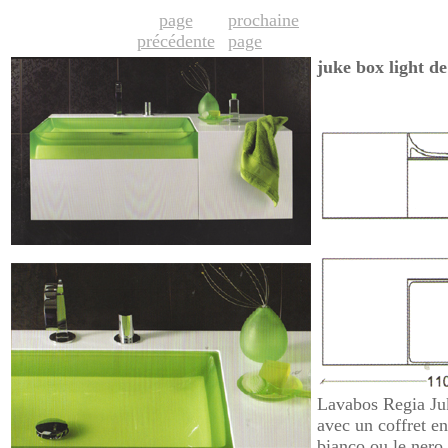
page
prochaine
précédente
page
juke box light de
Lavabos Regia Juk
avec un coffret e
bianco ou le ner