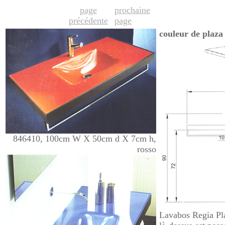
page
prochaine
précédente
page
couleur de plaza
846410, 100cm W X 50cm d X 7cm h,
rosso
Lavabos Regia Pla