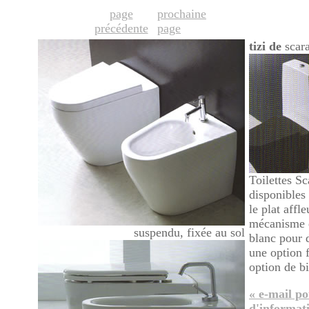
page
prochaine
précédente
page
tizi de
scar
Toilettes Sc
disponibles 
le plat affl
mécanisme e
suspendu, fixée au sol
blanc pour 
une option 
option de bi
« e-mail po
d'informat